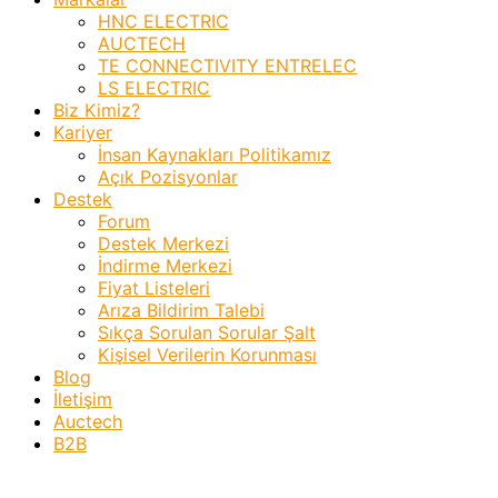
HNC ELECTRIC
AUCTECH
TE CONNECTIVITY ENTRELEC
LS ELECTRIC
Biz Kimiz?
Kariyer
İnsan Kaynakları Politikamız
Açık Pozisyonlar
Destek
Forum
Destek Merkezi
İndirme Merkezi
Fiyat Listeleri
Arıza Bildirim Talebi
Sıkça Sorulan Sorular Şalt
Kişisel Verilerin Korunması
Blog
İletişim
Auctech
B2B