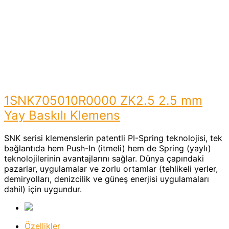
1SNK705010R0000 ZK2.5
2.5 mm Yay Baskılı Klemens
Ana Sayfa
Ürünler
1SNK705010R0000 ZK2.5 2.5 mm Yay Baskılı
Klemens
1SNK705010R0000 ZK2.5 2.5 mm
Yay Baskılı Klemens
SNK serisi klemenslerin patentli PI-Spring teknolojisi, tek
bağlantıda hem Push-In (itmeli) hem de Spring (yaylı)
teknolojilerinin avantajlarını sağlar. Dünya çapındaki
pazarlar, uygulamalar ve zorlu ortamlar (tehlikeli yerler,
demiryolları, denizcilik ve güneş enerjisi uygulamaları
dahil) için uygundur.
Özellikler