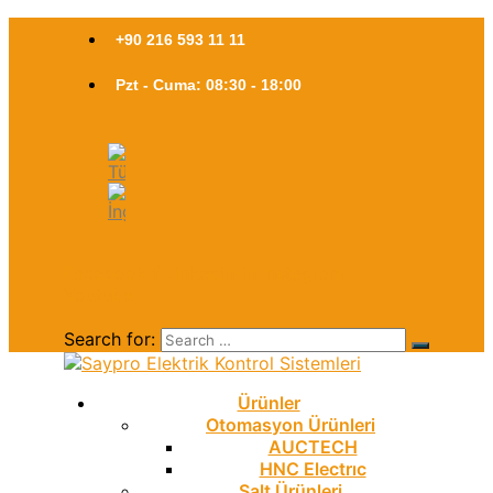
+90 216 593 11 11
Pzt - Cuma: 08:30 - 18:00
Facebook-f
Linkedin-in
Instagram
Youtube
Search for:
Ürünler
Otomasyon Ürünleri
AUCTECH
HNC Electrıc
Şalt Ürünleri