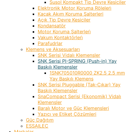
Susol Kompakt Tip Devre Kesiciler
Elektroni̇k Motor Koruma Röleleri̇
Kaçak Akım Koruma Şalterleri
Açık Tip Devre Kesiciler
Kondansatör
Motor Koruma Şalterleri̇
Vakum Kontaktörleri̇
Parafudrlar
Klemens ve Aksesuarları
SNK Serisi Vidalı Klemensler
SNK Serisi PI-SPRING (Push-in) Yay
Baskılı Klemensler
1SNK705010R0000 ZK2.5 2.5 mm
Yay Baskılı Klemens
SNK Serisi Pluggable (Tak-Çıkar) Yay
Baskılı Klemensler
SnaCompact Serisi (Ekonomik) Vidalı
Klemensler
Baralı Motor ve Güç Klemensleri
Yazıcı ve Etiket Çözümleri
Güç Dağıtım
ESSAILEC
Markalar